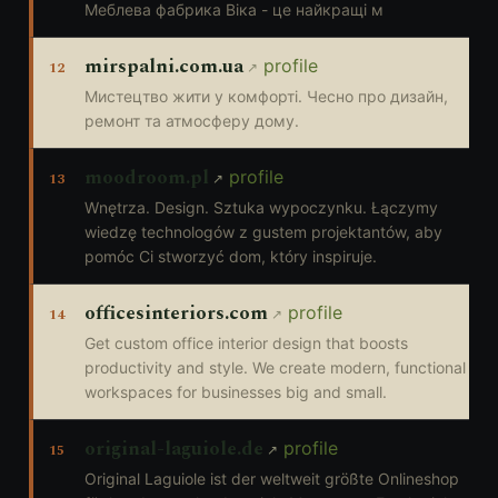
Меблева фабрика Віка - це найкращі м
mirspalni.com.ua
profile
12
Мистецтво жити у комфорті. Чесно про дизайн,
ремонт та атмосферу дому.
moodroom.pl
profile
13
Wnętrza. Design. Sztuka wypoczynku. Łączymy
wiedzę technologów z gustem projektantów, aby
pomóc Ci stworzyć dom, który inspiruje.
officesinteriors.com
profile
14
Get custom office interior design that boosts
productivity and style. We create modern, functional
workspaces for businesses big and small.
original-laguiole.de
profile
15
Original Laguiole ist der weltweit größte Onlineshop