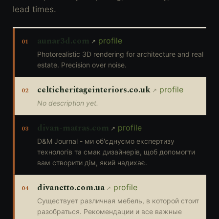
lead times.
aunar3d.com
profile
01
Photorealistic 3D rendering for architecture and real
estate. Precision over noise.
celticheritageinteriors.co.uk
profile
02
No description yet.
divan-matras.com
profile
03
D&M Journal - ми об'єднуємо експертизу
технологів та смак дизайнерів, щоб допомогти
вам створити дім, який надихає.
divanetto.com.ua
profile
04
Существует различная мебель, в которой стоит
разобраться. Рекомендации и все важные