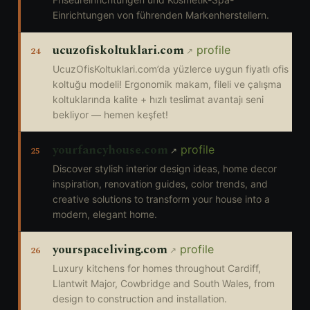
Einrichtungen von führenden Markenherstellern.
ucuzofiskoltuklari.com
profile
24
UcuzOfisKoltuklari.com’da yüzlerce uygun fiyatlı ofis
koltuğu modeli! Ergonomik makam, fileli ve çalışma
koltuklarında kalite + hızlı teslimat avantajı seni
bekliyor — hemen keşfet!
yourfancyhouse.com
profile
25
Discover stylish interior design ideas, home decor
inspiration, renovation guides, color trends, and
creative solutions to transform your house into a
modern, elegant home.
yourspaceliving.com
profile
26
Luxury kitchens for homes throughout Cardiff,
Llantwit Major, Cowbridge and South Wales, from
design to construction and installation.