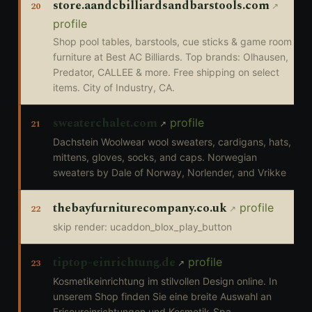
store.aandcbilliardsandbarstools.com
20
profile
Shop pool tables, barstools, cue sticks & game room
furniture at Best AC Billiards. Top brands: Olhausen,
Predator, CALLEE & more. Free shipping on select
items. City of Industry, CA.
sweaterchalet.com
profile
21
Dachstein Woolwear wool sweaters, cardigans, hats,
mittens, gloves, socks, and caps. Norwegian
sweaters by Dale of Norway, Norlender, and Vrikke
thebayfurniturecompany.co.uk
profile
22
skip render: ucaddon_blox_play_button
tiptop-einrichtung.de
profile
23
Kosmetikeinrichtung im stilvollen Design online. In
unserem Shop finden Sie eine breite Auswahl an
Friseureinrichtungen und Kosmetik-Spa-