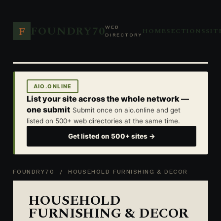
FOUNDRY70
F
WEB
HOME
SECTIONS
SIT
DIRECTORY
AIO.ONLINE
List your site across the whole network —
one submit
Submit once on aio.online and get
listed on 500+ web directories at the same time.
Get listed on 500+ sites →
FOUNDRY70
/ HOUSEHOLD FURNISHING & DECOR
HOUSEHOLD
FURNISHING & DECOR