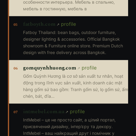
особенности интерьера. Мебель в спальню,
мебель в гостинную, мебель в
fatboyth.com
profile
05
Fatboy Thailand: bean bags, outdoor furniture,
designer lighting & accessories. Official Bangkok
showroom & Furniture online store. Premium Dutch
design with free delivery across Bangkok.
gomquynhhuong.com
profile
06
Gốm Quỳnh Hương là cơ sở sản xuất tư nhân, hoạt
động trong lĩnh vực sản xuất, kinh doanh các mặt
hàng gốm sứ bao gồm: Tranh gốm sứ, lọ gốm sứ, ấm
chén, bát, đĩa…
intmebel.com.ua
profile
07
IntMebel – це не просто сайт, а цілий портал,
присвячений дизайну, інтер’єру та декору.
IntMebel – ваш найкращий друг і помічник у