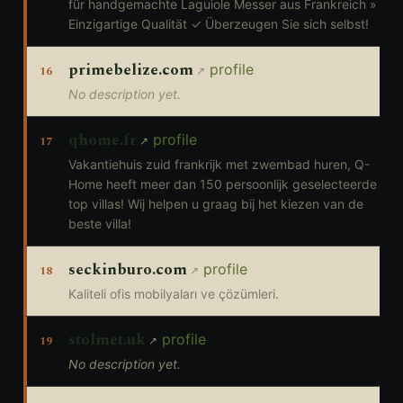
für handgemachte Laguiole Messer aus Frankreich »
Einzigartige Qualität ✓ Überzeugen Sie sich selbst!
primebelize.com
profile
16
No description yet.
qhome.fr
profile
17
Vakantiehuis zuid frankrijk met zwembad huren, Q-
Home heeft meer dan 150 persoonlijk geselecteerde
top villas! Wij helpen u graag bij het kiezen van de
beste villa!
seckinburo.com
profile
18
Kaliteli ofis mobilyaları ve çözümleri.
stolmet.uk
profile
19
No description yet.