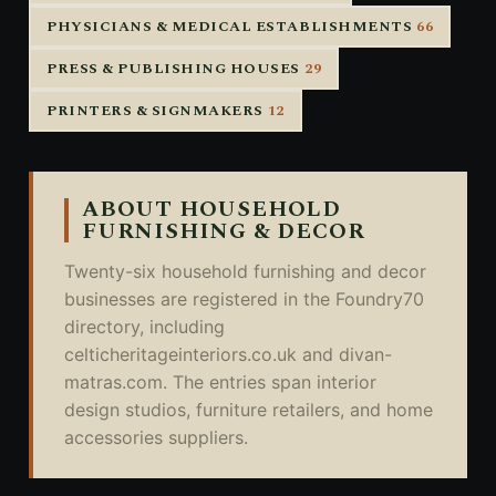
PHYSICIANS & MEDICAL ESTABLISHMENTS
66
PRESS & PUBLISHING HOUSES
29
PRINTERS & SIGNMAKERS
12
ABOUT HOUSEHOLD
FURNISHING & DECOR
Twenty-six household furnishing and decor
businesses are registered in the Foundry70
directory, including
celticheritageinteriors.co.uk and divan-
matras.com. The entries span interior
design studios, furniture retailers, and home
accessories suppliers.