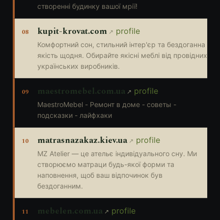
створенні будинку вашої мрії!
kupit-krovat.com
profile
08
Комфортний сон, стильний інтер'єр та бездоганна
якість щодня. Обирайте якісні меблі від провідних
українських виробників.
maestromebel.com.ua
profile
09
MaestroMebel - Ремонт в доме - советы -
подсказки - лайфхаки
matrasnazakaz.kiev.ua
profile
10
MZ Atelier — це ательє індивідуального сну. Ми
створюємо матраци будь-якої форми та
наповнення, щоб ваш відпочинок був
бездоганним.
mebelen.com.ua
profile
11