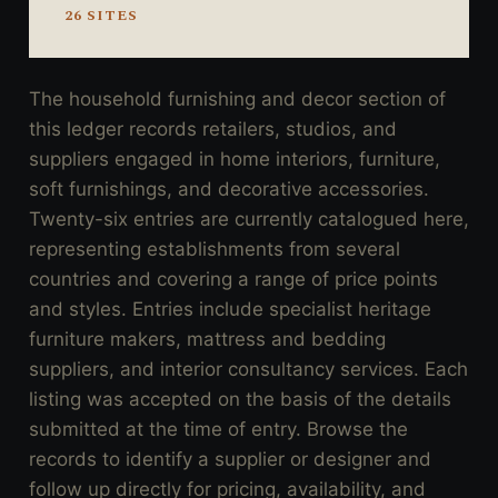
26 SITES
The household furnishing and decor section of
this ledger records retailers, studios, and
suppliers engaged in home interiors, furniture,
soft furnishings, and decorative accessories.
Twenty-six entries are currently catalogued here,
representing establishments from several
countries and covering a range of price points
and styles. Entries include specialist heritage
furniture makers, mattress and bedding
suppliers, and interior consultancy services. Each
listing was accepted on the basis of the details
submitted at the time of entry. Browse the
records to identify a supplier or designer and
follow up directly for pricing, availability, and