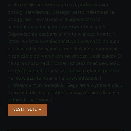
wielokrotnie przewyższa koszt podstawowej
obsługi serwisowej. Dlatego warto traktować tę
usługę jako inwestycję w długowieczność
samochodu, a nie jako rutynowy obowiązek.
Odpowiednio zadbany silnik to większy komfort
jazdy, wyższe bezpieczeństwo i pewność, że auto
nie zawiedzie w najmniej oczekiwanym momencie –
niezależnie od warunków na drodze. Jeśli zależy Ci
na sprawności technicznej i chcesz mieć pewność,
że Twój samochód jest w dobrych rękach, postaw
na rozwiązania oparte na doświadczeniu i
profesjonalnym podejściu. Regularna wymiana oleju
to mały krok, który robi ogromną różnicę dla całej
jednostki napędowej.
VISIT SITE →