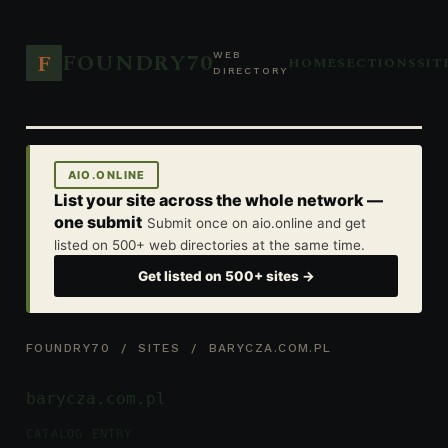
FOUNDRY70
F
WEB
HOME
SECTIONS
SIT
DIRECTORY
AIO.ONLINE
List your site across the whole network —
one submit
Submit once on aio.online and get
listed on 500+ web directories at the same time.
Get listed on 500+ sites →
FOUNDRY70
/
SITES
/ BARYCZA.COM.PL
barycza.com.pl
CATALOG ENTRY