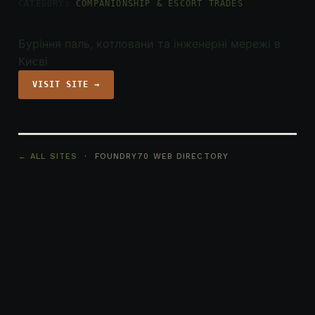
CATEGORY:
COMPANIONSHIP & ESCORT TRADES
Буріння паль, котловани та інженерні мережі в
Києві
VISIT SITE →
← ALL SITES
· FOUNDRY70 WEB DIRECTORY