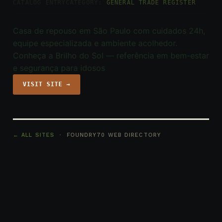
CATALOG ENTRY
CATEGORY:
GENERAL TRADE REGISTER
Casa de repouso em São Paulo com cuidados 24h,
equipe especializada e ambiente acolhedor.
Conheça a Brilho do Sol — referência em bem-estar
e segurança para idosos
VISIT SITE →
← ALL SITES
· FOUNDRY70 WEB DIRECTORY