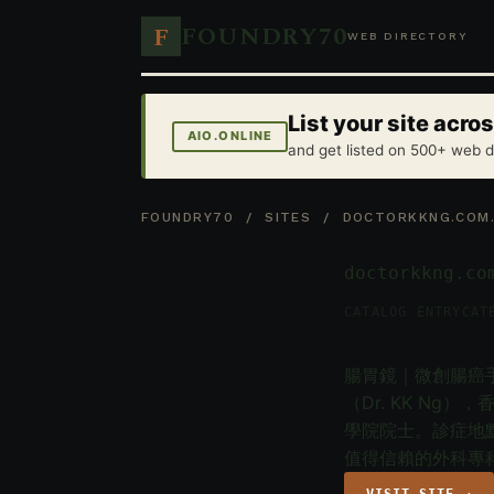
FOUNDRY70
F
WEB DIRECTORY
List your site acr
AIO.ONLINE
and get listed on 500+ web d
FOUNDRY70
/
SITES
/ DOCTORKKNG.COM
doctorkkng.co
CATALOG ENTRY
CAT
腸胃鏡｜微創腸癌
（Dr. KK N
學院院士。診症地
值得信賴的外科專