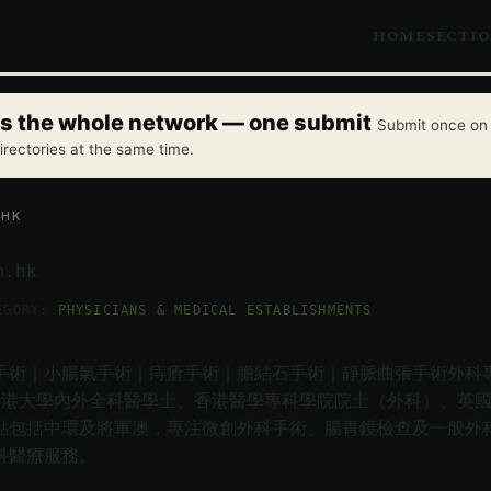
HOME
SECTI
oss the whole network — one submit
Submit once on 
irectories at the same time.
.HK
m.hk
EGORY:
PHYSICIANS & MEDICAL ESTABLISHMENTS
手術｜小腸氣手術｜痔瘡手術｜膽結石手術｜靜脈曲張手術外科
g），香港大學內外全科醫學士、香港醫學專科學院院士（外科）、英
點包括中環及將軍澳，專注微創外科手術、腸胃鏡檢查及一般外
科醫療服務。