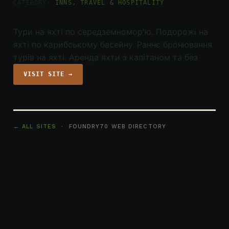
CATEGORY:
INNS, TRAVEL & HOSPITALITY
Тури на яхті по середземномор'ю. Подорожі на
яхті по карибському басейну. Раннє бронювання
турів на яхті. Аренда яхти з капітаном та без
VISIT SITE →
← ALL SITES
· FOUNDRY70 WEB DIRECTORY