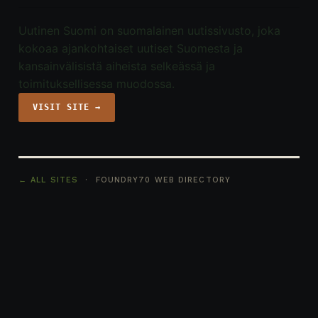
Uutinen Suomi on suomalainen uutissivusto, joka
kokoaa ajankohtaiset uutiset Suomesta ja
kansainvälisistä aiheista selkeässä ja
toimituksellisessa muodossa.
VISIT SITE →
← ALL SITES
· FOUNDRY70 WEB DIRECTORY